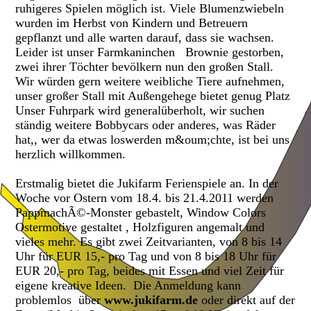
ruhigeres Spielen möglich ist. Viele Blumenzwiebeln
wurden im Herbst von Kindern und Betreuern
gepflanzt und alle warten darauf, dass sie wachsen.
Leider ist unser Farmkaninchen Brownie gestorben,
zwei ihrer Töchter bevölkern nun den großen Stall.
Wir würden gern weitere weibliche Tiere aufnehmen,
unser großer Stall mit Außengehege bietet genug Platz
Unser Fuhrpark wird generalüberholt, wir suchen
ständig weitere Bobbycars oder anderes, was Räder
hat,, wer da etwas loswerden m&oum;chte, ist bei uns
herzlich willkommen.
Erstmalig bietet die Jukifarm Ferienspiele an. In der
Woche vor Ostern vom 18.4. bis 21.4.2011 werden
PappmachÃ©-Monster gebastelt, Window Colors
Ostermotive gestaltet , Holzfiguren angemalt und
vieles mehr. Es gibt zwei Zeitvarianten, von 8 bis 14
Uhr für EUR 15,- pro Tag und von 8 bis 18 Uhr für
EUR 20,- pro Tag, beides mit Essen und viel Zeit für
eigene kreative Ideen. Die Anmeldung kann
problemlos über
www.jukifarm.de
oder direkt auf der